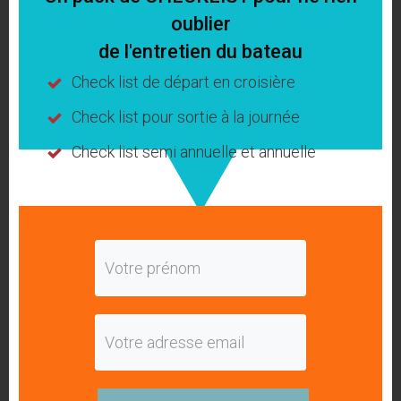
oublier
Antenne GPS : vous garde en contact
de l'entretien du bateau
avec votre bateau même dans les endroits
Check list de départ en croisière
où le signal GPS est faible.
Check list pour sortie à la journée
Check list semi annuelle et annuelle
Trois possibilités s’offrent à vous
:
La souscription d’un
forfait d’entretien /
surveillance bateau
(service Yacht
Sentinel inclus installation offerte)
L’achat du boitier et ses accessoires avec
la pose du système :Procurez vous le Yacht
Sentinel ici