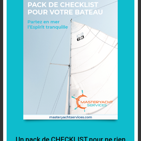
additionnels
Alarme d’eau de cale
Effraction (capteur installé sur la porte)
Prise de quai : Alarme en cas de
deconnection
Détecteur de mouvement
Sécurité des objets à bord, alarme si
des biens de valeurs sont enlevés du
bateau
Sirène : se mettra en marche si le
détecteur de mouvement, le capteur de
Un pack de CHECKLIST pour ne rien
porte sont déclenchés