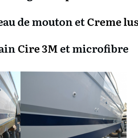
eau de mouton et
Creme lu
main
Cire 3M
et microfibre