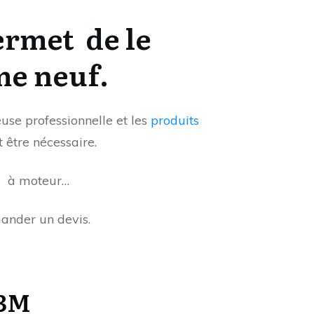
ermet
de le
me neuf.
euse professionnelle et les
produits
 être nécessaire.
ou à moteur…
mander un devis.
 3M